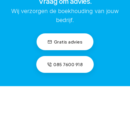
Vraag om advies.
Wij verzorgen de boekhouding van jouw
bedrijf.
Gratis advies
085 7600 918
Kantoor
Voor klanten
Burgemeester
Diensten
Hazenberglaan 41
Tarieven
3078 HC Rotterdam