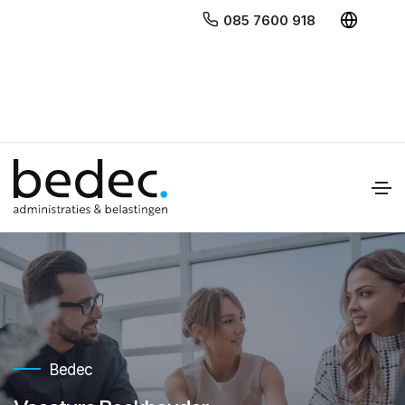
085 7600 918
Bedec